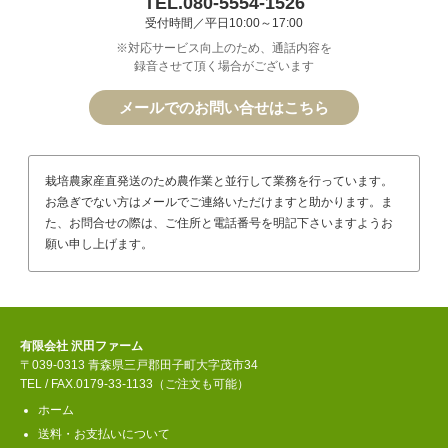
TEL.080-5554-1526
受付時間／平日10:00～17:00
※対応サービス向上のため、通話内容を
録音させて頂く場合がございます
メールでのお問い合せはこちら
栽培農家産直発送のため農作業と並行して業務を行っています。
お急ぎでない方はメールでご連絡いただけますと助かります。ま
た、お問合せの際は、ご住所と電話番号を明記下さいますようお
願い申し上げます。
有限会社 沢田ファーム
〒039-0313 青森県三戸郡田子町大字茂市34
TEL / FAX.0179-33-1133（ご注文も可能）
ホーム
送料・お支払いについて