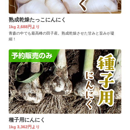
熟成乾燥たっこにんにく
1kg 2,688円より
青森の中でも最高峰の田子産。熟成乾燥させた甘みと旨みが凝
縮！
種子用にんにく
1kg 3,362円より