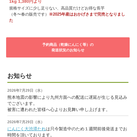
1kg 1,380円より
規格サイズに少し足りない、高品質だけどお得な長芋
（冬〜春の販売です）
※2025年産はおかげさまで完売となりまし
た
予約商品（乾燥にんにく等）の
発送状況のお知らせ
お知らせ
2026年7月29日（水）
熊本地震の影響により九州方面への配送に遅延が生じる見込み
でございます。
被害に遭われた皆様へ心よりお見舞い申し上げます。
2026年7月29日（水）
にんにく大渋滞たれ
は只今製造中のため１週間前後発送までお
時間を頂いております。