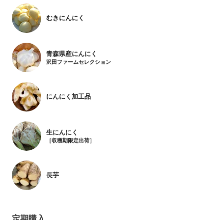
むきにんにく
青森県産にんにく
沢田ファームセレクション
にんにく加工品
生にんにく
［収穫期限定出荷］
長芋
定期購入