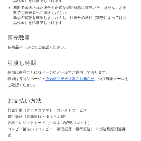
品代金）を請求申し上げます
無断で返送された場合も正式な契約解除に該当いたしません。お手
数でも販売者へご連絡ください。
商品の状態を確認しましたのち、往復分の送料（状態によっては商
品代金）を請求申し上げます
販売数量
各商品ページにてご確認ください。
引渡し時期
納期は商品ごとに各ページやメールでご案内しております。
詳細は各商品ページ・
予約商品発送状況のお知らせ
、受注確認メールを
ご確認ください。
お支払い方法
代金引換［クロネコヤマト・コレクトサービス］
銀行振込［青森銀行・ゆうちょ銀行］
各種クレジットカード［クロネコWEBコレクト］
コンビニ後払い［コンビニ・郵便振替・銀行振込］ ※払込用紙別途郵
送