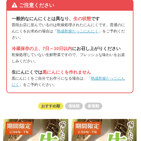
ご注意ください
一般的なにんにくとは異なり、
生の状態
です
普段お店に並んでいるのは乾燥処理されたにんにくです。普通のに
んにくをお求めの場合は「
熟成乾燥たっこにんにく
」をご予約くだ
さい。
冷蔵保存の上、7日～10日以内
にお召し上がりください
乾燥処理していない生鮮野菜ですので、フレッシュな味わいをお楽
しみください。
生にんにくでは
黒にんにくを作れません
黒にんにくをご自分でお作りになる場合は、「
熟成乾燥たっこにん
にく
」をご予約ください。
おすすめ順
価格順
新着順