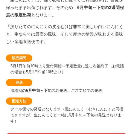
「生にんにく」は、畑で収穫した後すぐに箱詰めされ、鮮度を
保ったまま出荷されます。そのため、
6月中旬～下旬の2週間程
度の限定出荷
となります。
「掘りたてのにんにくの皮をむけば非常に美しい白いにんにく
と、生ならでは最高の風味、そして産地の情景が味わえる美味
しい産地直送便です。
販売期間
5月1日午前10時より受付開始～予定数量に達し次第終了（お電話
の場合も5月1日午前10時より）
発送
収穫期の
6月中旬～下旬
のみ発送。ご注文順での発送
配送方法
クール便での発送となります（黒にんにく・むきにんにくと同梱
できますが、生にんにくと一緒に6月中旬～下旬の発送となりま
す）