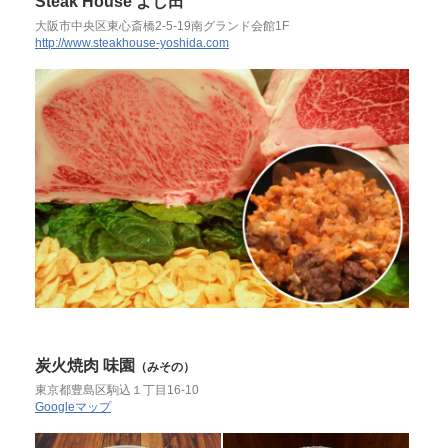
Steak House よし田
大阪市中央区東心斎橋2-5-19南グランド会館1F
http://www.steakhouse-yoshida.com
炭火焼肉 味園
（みその）
東京都豊島区駒込１丁目16-10
Googleマップ