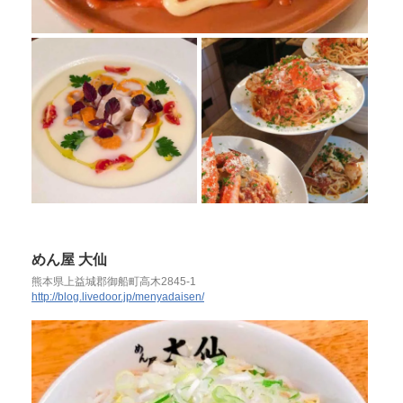
めん屋 大仙
熊本県上益城郡御船町高木2845-1
http://blog.livedoor.jp/menyadaisen/