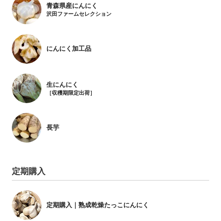
青森県産にんにく
沢田ファームセレクション
にんにく加工品
生にんにく
［収穫期限定出荷］
長芋
定期購入
定期購入｜熟成乾燥たっこにんにく