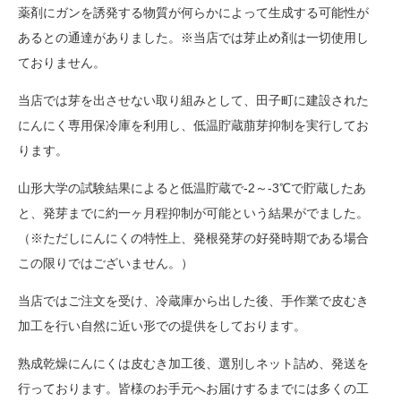
薬剤にガンを誘発する物質が何らかによって生成する可能性が
あるとの通達がありました。※当店では芽止め剤は一切使用し
ておりません。
当店では芽を出させない取り組みとして、田子町に建設された
にんにく専用保冷庫を利用し、低温貯蔵萠芽抑制を実行してお
ります。
山形大学の試験結果によると低温貯蔵で-2～-3℃で貯蔵したあ
と、発芽までに約一ヶ月程抑制が可能という結果がでました。
（※ただしにんにくの特性上、発根発芽の好発時期である場合
この限りではございません。）
当店ではご注文を受け、冷蔵庫から出した後、手作業で皮むき
加工を行い自然に近い形での提供をしております。
熟成乾燥にんにくは皮むき加工後、選別しネット詰め、発送を
行っております。皆様のお手元へお届けするまでには多くの工