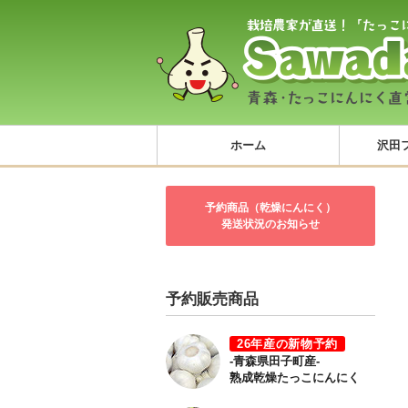
ホーム
沢田
予約商品（乾燥にんにく）
発送状況のお知らせ
予約販売商品
26年産の新物予約
-青森県田子町産-
熟成乾燥たっこにんにく