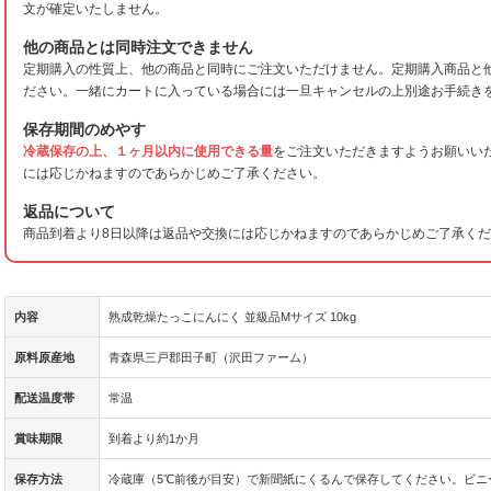
文が確定いたしません。
他の商品とは同時注文できません
定期購入の性質上、他の商品と同時にご注文いただけません。定期購入商品と
ださい。一緒にカートに入っている場合には一旦キャンセルの上別途お手続き
保存期間のめやす
冷蔵保存の上、１ヶ月以内に使用できる量
をご注文いただきますようお願いい
には応じかねますのであらかじめご了承ください。
返品について
商品到着より8日以降は返品や交換には応じかねますのであらかじめご了承く
内容
熟成乾燥たっこにんにく 並級品Mサイズ 10kg
原料原産地
青森県三戸郡田子町（沢田ファーム）
配送温度帯
常温
賞味期限
到着より約1か月
保存方法
冷蔵庫（5℃前後が目安）で新聞紙にくるんで保存してください。ビニ