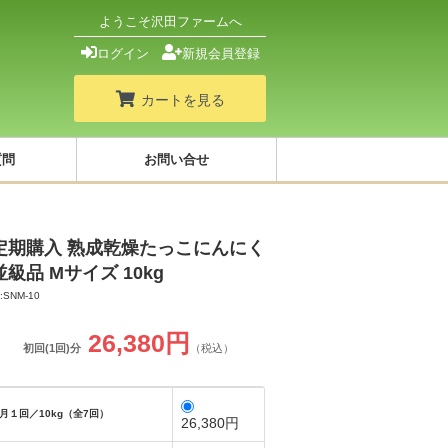
ようこそ沢田ファームへ
ログイン
新規会員登録
カートを見る
質問
お問い合せ
定期購入 熟成乾燥たっこにんにく
並級品 Mサイズ 10kg
D:SNM-10
26,380円
初回(1回)分
（税込）
月１回／10kg（全7回）
26,380円