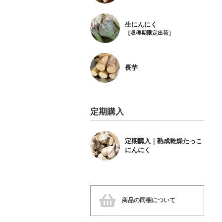
生にんにく
［収穫期限定出荷］
長芋
定期購入
定期購入｜熟成乾燥たっこ
にんにく
商品の同梱について