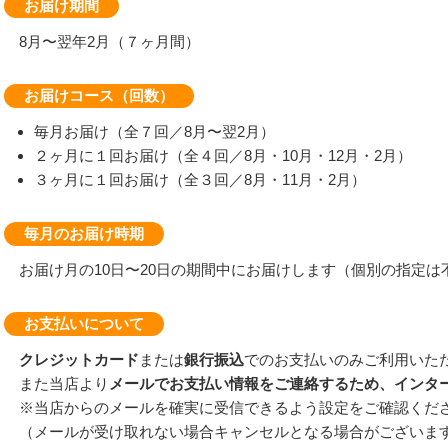
お届け期間
8月〜翌年2月（７ヶ月間）
お届けコース（回数）
毎月お届け（全７回／8月〜翌2月）
２ヶ月に１回お届け（全４回／8月・10月・12月・2月）
３ヶ月に１回お届け（全３回／8月・11月・2月）
毎月のお届け時期
お届け月の10日〜20日の期間中にお届けします（個別の指定は
お支払いについて
クレジットカード
または
銀行振込
でのお支払いのみご利用いた
また当店より
メールでお支払い情報をご連絡するため、インタ
※当店からのメールを確実に受信できるよう設定をご確認くだ
（メールが受け取れない場合キャンセルとなる場合がございま