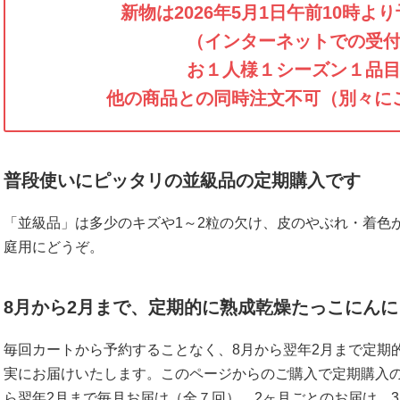
新物は2026年5月1日午前10時よ
（インターネットでの受
お１人様１シーズン１品
他の商品との同時注文不可（別々に
普段使いにピッタリの並級品の定期購入です
「並級品」は多少のキズや1～2粒の欠け、皮のやぶれ・着色
庭用にどうぞ。
8月から2月まで、定期的に熟成乾燥たっこにん
毎回カートから予約することなく、8月から翌年2月まで定期
実にお届けいたします。このページからのご購入で定期購入の
ら翌年2月まで毎月お届け（全７回）、2ヶ月ごとのお届け、