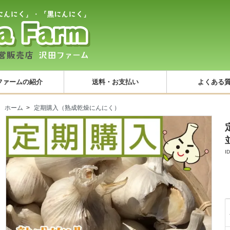
ファームの紹介
送料・お支払い
よくある
ホーム
>
定期購入（熟成乾燥にんにく）
I