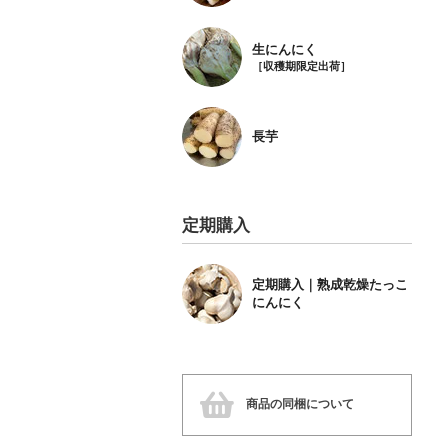
生にんにく
［収穫期限定出荷］
長芋
定期購入
定期購入｜熟成乾燥たっこ
にんにく
商品の同梱について