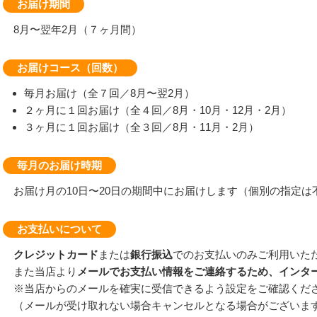
お届け期間
8月〜翌年2月（７ヶ月間）
お届けコース（回数）
毎月お届け（全７回／8月〜翌2月）
２ヶ月に１回お届け（全４回／8月・10月・12月・2月）
３ヶ月に１回お届け（全３回／8月・11月・2月）
毎月のお届け時期
お届け月の10日〜20日の期間中にお届けします（個別の指定は
お支払いについて
クレジットカード
または
銀行振込
でのお支払いのみご利用いた
また当店より
メールでお支払い情報をご連絡するため、インタ
※当店からのメールを確実に受信できるよう設定をご確認くだ
（メールが受け取れない場合キャンセルとなる場合がございま