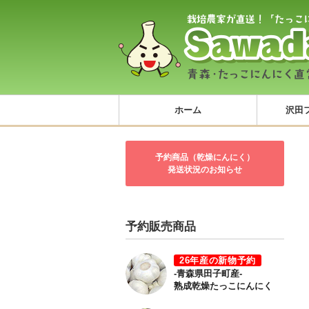
ホーム
沢田
予約商品（乾燥にんにく）
発送状況のお知らせ
予約販売商品
26年産の新物予約
-青森県田子町産-
熟成乾燥たっこにんにく