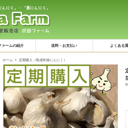
ファームの紹介
送料・お支払い
よくある
ホーム
>
定期購入（熟成乾燥にんにく）
I