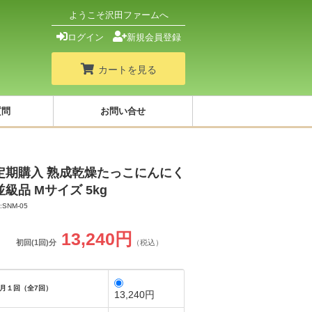
ようこそ沢田ファームへ
ログイン
新規会員登録
カートを見る
質問
お問い合せ
定期購入 熟成乾燥たっこにんにく
並級品 Mサイズ 5kg
D:SNM-05
13,240円
初回(1回)分
（税込）
月１回（全7回）
13,240円