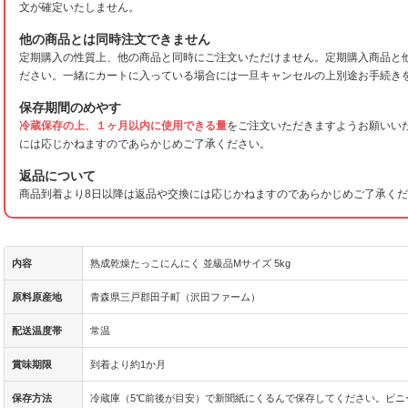
文が確定いたしません。
他の商品とは同時注文できません
定期購入の性質上、他の商品と同時にご注文いただけません。定期購入商品と
ださい。一緒にカートに入っている場合には一旦キャンセルの上別途お手続き
保存期間のめやす
冷蔵保存の上、１ヶ月以内に使用できる量
をご注文いただきますようお願いい
には応じかねますのであらかじめご了承ください。
返品について
商品到着より8日以降は返品や交換には応じかねますのであらかじめご了承く
内容
熟成乾燥たっこにんにく 並級品Mサイズ 5kg
原料原産地
青森県三戸郡田子町（沢田ファーム）
配送温度帯
常温
賞味期限
到着より約1か月
保存方法
冷蔵庫（5℃前後が目安）で新聞紙にくるんで保存してください。ビニ