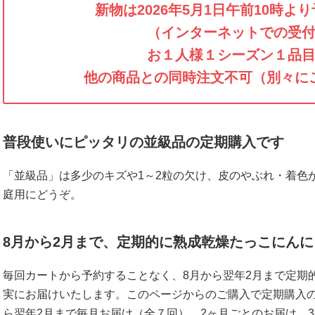
新物は2026年5月1日午前10時よ
（インターネットでの受
お１人様１シーズン１品
他の商品との同時注文不可（別々に
普段使いにピッタリの並級品の定期購入です
「並級品」は多少のキズや1～2粒の欠け、皮のやぶれ・着色
庭用にどうぞ。
8月から2月まで、定期的に熟成乾燥たっこにん
毎回カートから予約することなく、8月から翌年2月まで定期
実にお届けいたします。このページからのご購入で定期購入の
ら翌年2月まで毎月お届け（全７回）、2ヶ月ごとのお届け、