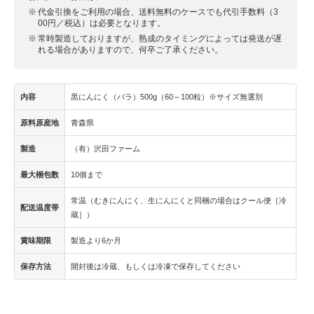
代金引換をご利用の場合、送料無料のケースでも代引手数料（3
00円／税込）は必要となります。
常時製造しておりますが、熟成のタイミングによっては発送が遅
れる場合がありますので、何卒ご了承ください。
内容
黒にんにく（バラ）500g（60～100粒）※サイズ無選別
原料原産地
青森県
製造
（有）沢田ファーム
最大梱包数
10個まで
常温（むきにんにく、生にんにくと同梱の場合はクール便［冷
配送温度帯
蔵］）
賞味期限
製造より6か月
保存方法
開封後は冷蔵、もしくは冷凍で保存してください