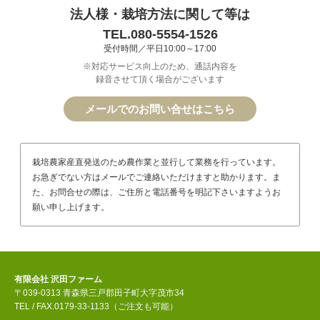
法人様・栽培方法に関して等は
TEL.080-5554-1526
受付時間／平日10:00～17:00
※対応サービス向上のため、通話内容を
録音させて頂く場合がございます
メールでのお問い合せはこちら
栽培農家産直発送のため農作業と並行して業務を行っています。
お急ぎでない方はメールでご連絡いただけますと助かります。ま
た、お問合せの際は、ご住所と電話番号を明記下さいますようお
願い申し上げます。
有限会社 沢田ファーム
〒039-0313 青森県三戸郡田子町大字茂市34
TEL / FAX.0179-33-1133（ご注文も可能）