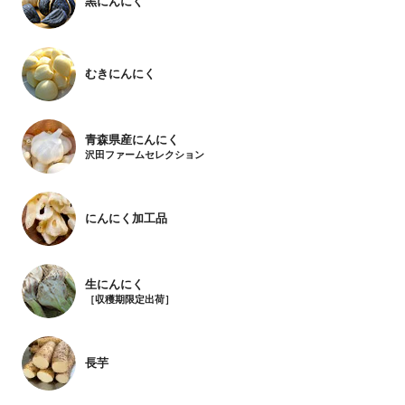
黒にんにく
むきにんにく
青森県産にんにく
沢田ファームセレクション
にんにく加工品
生にんにく
［収穫期限定出荷］
長芋