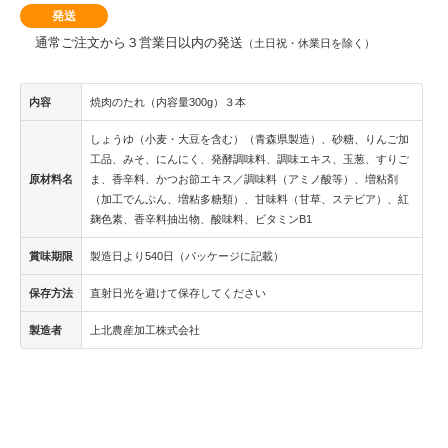
発送
通常ご注文から３営業日以内の発送
（土日祝・休業日を除く）
内容
焼肉のたれ（内容量300g）３本
しょうゆ（小麦・大豆を含む）（青森県製造）、砂糖、りんご加
工品、みそ、にんにく、発酵調味料、調味エキス、玉葱、すりご
原材料名
ま、香辛料、かつお節エキス／調味料（アミノ酸等）、増粘剤
（加工でんぷん、増粘多糖類）、甘味料（甘草、ステビア）、紅
麹色素、香辛料抽出物、酸味料、ビタミンB1
賞味期限
製造日より540日（パッケージに記載）
保存方法
直射日光を避けて保存してください
製造者
上北農産加工株式会社