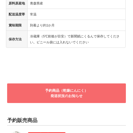
原料原産地
青森県産
配送温度帯
常温
賞味期限
到着より約1か月
冷蔵庫（5℃前後が目安）で新聞紙にくるんで保存してくださ
保存方法
い。ビニール袋には入れないでください
予約商品（乾燥にんにく）
発送状況のお知らせ
予約販売商品