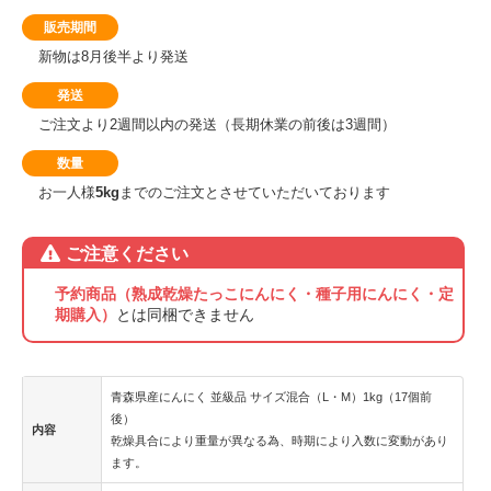
販売期間
新物は8月後半より発送
発送
ご注文より2週間以内の発送（長期休業の前後は3週間）
数量
お一人様
5kg
までのご注文とさせていただいております
ご注意ください
予約商品（熟成乾燥たっこにんにく・種子用にんにく・定
期購入）
とは同梱できません
青森県産にんにく 並級品 サイズ混合（L・M）1kg（17個前
後）
内容
乾燥具合により重量が異なる為、時期により入数に変動があり
ます。