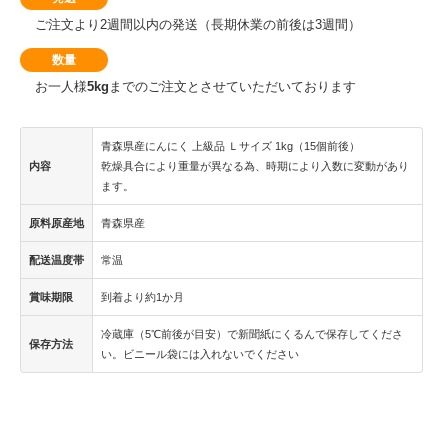
ご注文より2週間以内の発送（長期休業の前後は3週間）
数量
お一人様
5kg
までのご注文とさせていただいております
青森県産にんにく 上級品 Ｌサイズ 1kg（15個前後）
内容
乾燥具合により重量が異なる為、時期により入数に変動があり
ます。
原料原産地
青森県産
配送温度帯
常温
賞味期限
到着より約1か月
冷蔵庫（5℃前後が目安）で新聞紙にくるんで保存してくださ
保存方法
い。ビニール袋には入れないでください