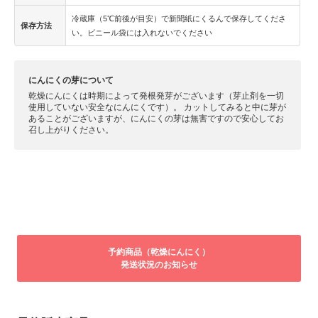
冷蔵庫（5℃前後が目安）で新聞紙にくるんで保存してくださ
保存方法
い。ビニール袋には入れないでください
にんにくの芽について
乾燥にんにくは時期によって発根発芽がございます（芽止剤を一切
使用していない安全なにんにくです）。 カットしてみると中に芽が
あることがございますが、にんにくの芽は無害ですので安心してお
召し上がりください。
予約商品（乾燥にんにく）
発送状況のお知らせ