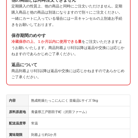
定期購入の性質上、他の商品と同時にご注文いただけません。定期
購入商品と他の商品は別送になりますので別々にご注文ください。
一緒にカートに入っている場合には一旦キャンセルの上別途お手続
きをお願いしております。
保存期間のめやす
冷蔵保存の上、１か月以内に使用できる量
をご注文いただきますよ
うお願いいたします。商品到着より8日以降は返品や交換には応じか
ねますのであらかじめご了承ください。
返品について
商品到着より8日以降は返品や交換には応じかねますのであらかじめ
ご了承ください。
内容
熟成乾燥たっこにんにく 並級品Lサイズ 5kg
原料原産地
青森県三戸郡田子町（沢田ファーム）
配送温度帯
常温
賞味期限
到着より約1か月