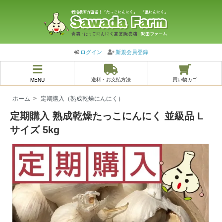
ログイン
新規会員登録
MENU
送料・お支払方法
買い物カゴ
ホーム
>
定期購入（熟成乾燥にんにく）
定期購入 熟成乾燥たっこにんにく 並級品 L
サイズ 5kg