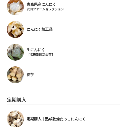
青森県産にんにく
沢田ファームセレクション
にんにく加工品
生にんにく
［収穫期限定出荷］
長芋
定期購入
定期購入｜熟成乾燥たっこにんにく