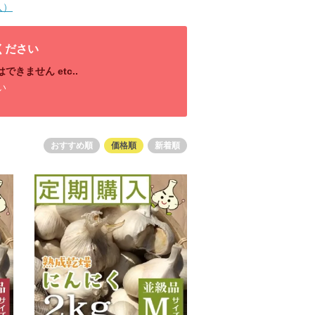
入）
ください
きません etc..
い
）
おすすめ順
価格順
新着順