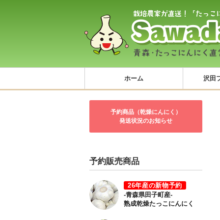
ホーム
沢田
予約商品（乾燥にんにく）
発送状況のお知らせ
予約販売商品
26年産の新物予約
-青森県田子町産-
熟成乾燥たっこにんにく