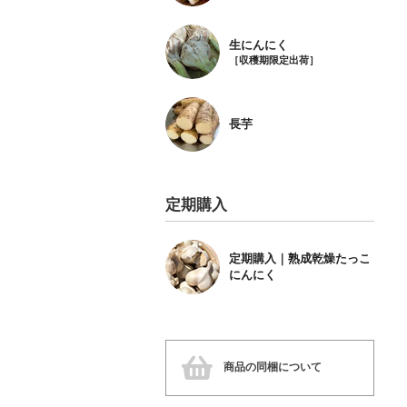
生にんにく
［収穫期限定出荷］
長芋
定期購入
定期購入｜熟成乾燥たっこ
にんにく
商品の同梱について