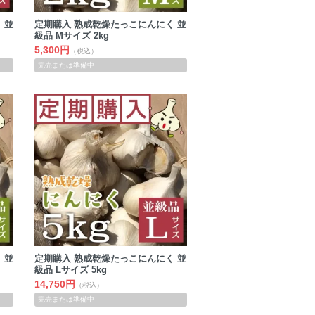
 並
定期購入 熟成乾燥たっこにんにく 並
級品 Mサイズ 2kg
5,300円
（税込）
完売または準備中
 並
定期購入 熟成乾燥たっこにんにく 並
級品 Lサイズ 5kg
14,750円
（税込）
完売または準備中