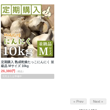
定期購入 熟成乾燥たっこにんにく 並
級品 Mサイズ 10kg
26,380円
（税込）
完売または準備中
« Prev
Next »